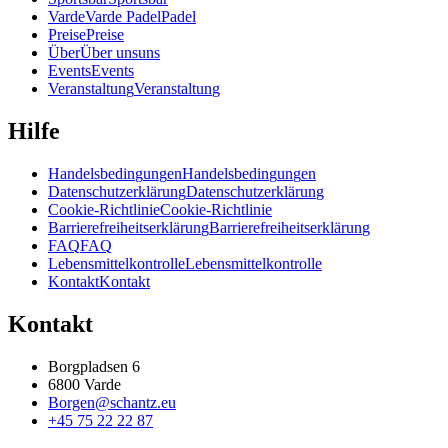
V
a
r
d
e
V
a
r
d
e
P
a
d
e
l
P
a
d
e
l
P
r
e
i
s
e
P
r
e
i
s
e
Ü
b
e
r
Ü
b
e
r
u
n
s
u
n
s
E
v
e
n
t
s
E
v
e
n
t
s
V
e
r
a
n
s
t
a
l
t
u
n
g
V
e
r
a
n
s
t
a
l
t
u
n
g
Hilfe
H
a
n
d
e
l
s
b
e
d
i
n
g
u
n
g
e
n
H
a
n
d
e
l
s
b
e
d
i
n
g
u
n
g
e
n
D
a
t
e
n
s
c
h
u
t
z
e
r
k
l
ä
r
u
n
g
D
a
t
e
n
s
c
h
u
t
z
e
r
k
l
ä
r
u
n
g
C
o
o
k
i
e
-
R
i
c
h
t
l
i
n
i
e
C
o
o
k
i
e
-
R
i
c
h
t
l
i
n
i
e
B
a
r
r
i
e
r
e
f
r
e
i
h
e
i
t
s
e
r
k
l
ä
r
u
n
g
B
a
r
r
i
e
r
e
f
r
e
i
h
e
i
t
s
e
r
k
l
ä
r
u
n
g
F
A
Q
F
A
Q
L
e
b
e
n
s
m
i
t
t
e
l
k
o
n
t
r
o
l
l
e
L
e
b
e
n
s
m
i
t
t
e
l
k
o
n
t
r
o
l
l
e
K
o
n
t
a
k
t
K
o
n
t
a
k
t
Kontakt
Borgpladsen 6
6800 Varde
Borgen@schantz.eu
+45 75 22 22 87