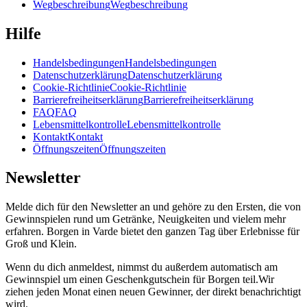
W
e
g
b
e
s
c
h
r
e
i
b
u
n
g
W
e
g
b
e
s
c
h
r
e
i
b
u
n
g
Hilfe
H
a
n
d
e
l
s
b
e
d
i
n
g
u
n
g
e
n
H
a
n
d
e
l
s
b
e
d
i
n
g
u
n
g
e
n
D
a
t
e
n
s
c
h
u
t
z
e
r
k
l
ä
r
u
n
g
D
a
t
e
n
s
c
h
u
t
z
e
r
k
l
ä
r
u
n
g
C
o
o
k
i
e
-
R
i
c
h
t
l
i
n
i
e
C
o
o
k
i
e
-
R
i
c
h
t
l
i
n
i
e
B
a
r
r
i
e
r
e
f
r
e
i
h
e
i
t
s
e
r
k
l
ä
r
u
n
g
B
a
r
r
i
e
r
e
f
r
e
i
h
e
i
t
s
e
r
k
l
ä
r
u
n
g
F
A
Q
F
A
Q
L
e
b
e
n
s
m
i
t
t
e
l
k
o
n
t
r
o
l
l
e
L
e
b
e
n
s
m
i
t
t
e
l
k
o
n
t
r
o
l
l
e
K
o
n
t
a
k
t
K
o
n
t
a
k
t
Ö
f
f
n
u
n
g
s
z
e
i
t
e
n
Ö
f
f
n
u
n
g
s
z
e
i
t
e
n
Newsletter
Melde dich für den Newsletter an und gehöre zu den Ersten, die von
Gewinnspielen rund um Getränke, Neuigkeiten und vielem mehr
erfahren. Borgen in Varde bietet den ganzen Tag über Erlebnisse für
Groß und Klein.
Wenn du dich anmeldest, nimmst du außerdem automatisch am
Gewinnspiel um einen Geschenkgutschein für Borgen teil.
Wir
ziehen jeden Monat einen neuen Gewinner, der direkt benachrichtigt
wird.