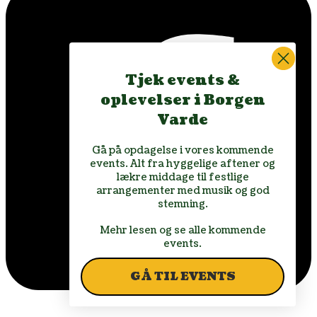
Tjek events &
oplevelser i Borgen
Varde
Gå på opdagelse i vores kommende
events. Alt fra hyggelige aftener og
lækre middage til festlige
arrangementer med musik og god
stemning.
Mehr lesen og se alle kommende
events.
GÅ TIL EVENTS