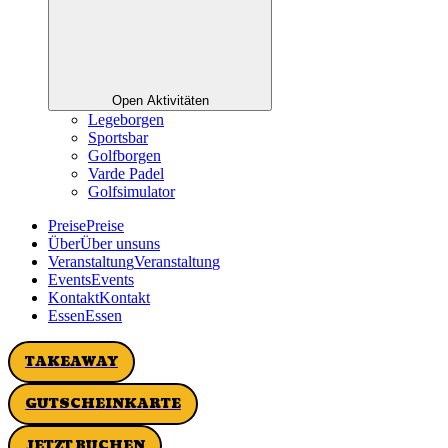
Open Aktivitäten
Legeborgen
Sportsbar
Golfborgen
Varde Padel
Golfsimulator
P
r
e
i
s
e
P
r
e
i
s
e
Ü
b
e
r
Ü
b
e
r
u
n
s
u
n
s
V
e
r
a
n
s
t
a
l
t
u
n
g
V
e
r
a
n
s
t
a
l
t
u
n
g
E
v
e
n
t
s
E
v
e
n
t
s
K
o
n
t
a
k
t
K
o
n
t
a
k
t
E
s
s
e
n
E
s
s
e
n
TAKEAWAY
GUTSCHEINKARTE
JETZT BUCHEN