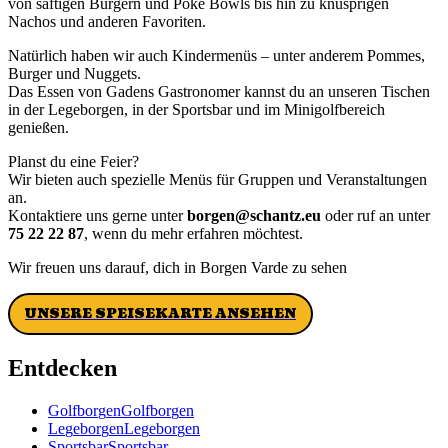
von saftigen Burgern und Poké Bowls bis hin zu knusprigen
Nachos und anderen Favoriten.
Natürlich haben wir auch Kindermenüs – unter anderem Pommes,
Burger und Nuggets.
Das Essen von Gadens Gastronomer kannst du an unseren Tischen
in der Legeborgen, in der Sportsbar und im Minigolfbereich
genießen.
Planst du eine Feier?
Wir bieten auch spezielle Menüs für Gruppen und Veranstaltungen
an.
Kontaktiere uns gerne unter
borgen@schantz.eu
oder ruf an unter
75 22 22 87
, wenn du mehr erfahren möchtest.
Wir freuen uns darauf, dich in Borgen Varde zu sehen
UNSERE SPEISEKARTE ANSEHEN
Entdecken
G
o
l
f
b
o
r
g
e
n
G
o
l
f
b
o
r
g
e
n
L
e
g
e
b
o
r
g
e
n
L
e
g
e
b
o
r
g
e
n
S
p
o
r
t
s
b
a
r
S
p
o
r
t
s
b
a
r