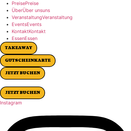
P
r
e
i
s
e
P
r
e
i
s
e
Ü
b
e
r
Ü
b
e
r
u
n
s
u
n
s
V
e
r
a
n
s
t
a
l
t
u
n
g
V
e
r
a
n
s
t
a
l
t
u
n
g
E
v
e
n
t
s
E
v
e
n
t
s
K
o
n
t
a
k
t
K
o
n
t
a
k
t
E
s
s
e
n
E
s
s
e
n
TAKEAWAY
GUTSCHEINKARTE
JETZT BUCHEN
JETZT BUCHEN
Instagram