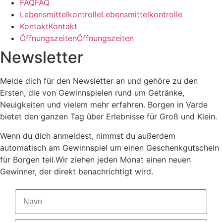
F
A
Q
F
A
Q
L
e
b
e
n
s
m
i
t
t
e
l
k
o
n
t
r
o
l
l
e
L
e
b
e
n
s
m
i
t
t
e
l
k
o
n
t
r
o
l
l
e
K
o
n
t
a
k
t
K
o
n
t
a
k
t
Ö
f
f
n
u
n
g
s
z
e
i
t
e
n
Ö
f
f
n
u
n
g
s
z
e
i
t
e
n
Newsletter
Melde dich für den Newsletter an und gehöre zu den
Ersten, die von Gewinnspielen rund um Getränke,
Neuigkeiten und vielem mehr erfahren. Borgen in Varde
bietet den ganzen Tag über Erlebnisse für Groß und Klein.
Wenn du dich anmeldest, nimmst du außerdem
automatisch am Gewinnspiel um einen Geschenkgutschein
für Borgen teil.
Wir ziehen jeden Monat einen neuen
Gewinner, der direkt benachrichtigt wird.
Navn