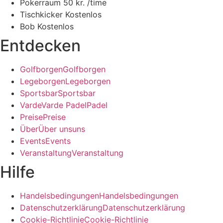
Pokerraum
50 kr. /time
Tischkicker
Kostenlos
Bob
Kostenlos
Entdecken
G
o
l
f
b
o
r
g
e
n
G
o
l
f
b
o
r
g
e
n
L
e
g
e
b
o
r
g
e
n
L
e
g
e
b
o
r
g
e
n
S
p
o
r
t
s
b
a
r
S
p
o
r
t
s
b
a
r
V
a
r
d
e
V
a
r
d
e
P
a
d
e
l
P
a
d
e
l
P
r
e
i
s
e
P
r
e
i
s
e
Ü
b
e
r
Ü
b
e
r
u
n
s
u
n
s
E
v
e
n
t
s
E
v
e
n
t
s
V
e
r
a
n
s
t
a
l
t
u
n
g
V
e
r
a
n
s
t
a
l
t
u
n
g
Hilfe
H
a
n
d
e
l
s
b
e
d
i
n
g
u
n
g
e
n
H
a
n
d
e
l
s
b
e
d
i
n
g
u
n
g
e
n
D
a
t
e
n
s
c
h
u
t
z
e
r
k
l
ä
r
u
n
g
D
a
t
e
n
s
c
h
u
t
z
e
r
k
l
ä
r
u
n
g
C
o
o
k
i
e
-
R
i
c
h
t
l
i
n
i
e
C
o
o
k
i
e
-
R
i
c
h
t
l
i
n
i
e