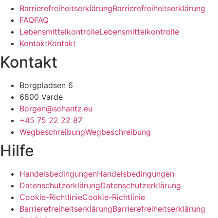
B
a
r
r
i
e
r
e
f
r
e
i
h
e
i
t
s
e
r
k
l
ä
r
u
n
g
B
a
r
r
i
e
r
e
f
r
e
i
h
e
i
t
s
e
r
k
l
ä
r
u
n
g
F
A
Q
F
A
Q
L
e
b
e
n
s
m
i
t
t
e
l
k
o
n
t
r
o
l
l
e
L
e
b
e
n
s
m
i
t
t
e
l
k
o
n
t
r
o
l
l
e
K
o
n
t
a
k
t
K
o
n
t
a
k
t
Kontakt
Borgpladsen 6
6800 Varde
Borgen@schantz.eu
+45 75 22 22 87
W
e
g
b
e
s
c
h
r
e
i
b
u
n
g
W
e
g
b
e
s
c
h
r
e
i
b
u
n
g
Hilfe
H
a
n
d
e
l
s
b
e
d
i
n
g
u
n
g
e
n
H
a
n
d
e
l
s
b
e
d
i
n
g
u
n
g
e
n
D
a
t
e
n
s
c
h
u
t
z
e
r
k
l
ä
r
u
n
g
D
a
t
e
n
s
c
h
u
t
z
e
r
k
l
ä
r
u
n
g
C
o
o
k
i
e
-
R
i
c
h
t
l
i
n
i
e
C
o
o
k
i
e
-
R
i
c
h
t
l
i
n
i
e
B
a
r
r
i
e
r
e
f
r
e
i
h
e
i
t
s
e
r
k
l
ä
r
u
n
g
B
a
r
r
i
e
r
e
f
r
e
i
h
e
i
t
s
e
r
k
l
ä
r
u
n
g