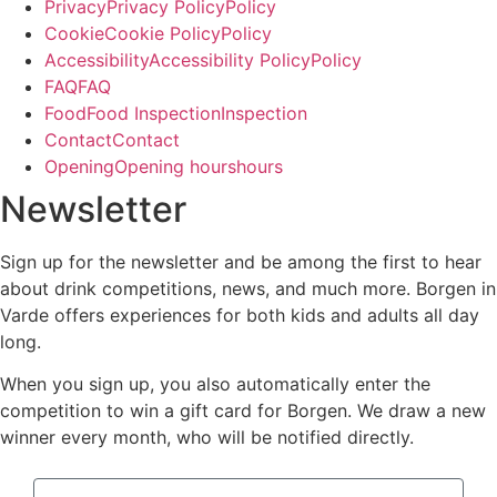
P
r
i
v
a
c
y
P
r
i
v
a
c
y
P
o
l
i
c
y
P
o
l
i
c
y
C
o
o
k
i
e
C
o
o
k
i
e
P
o
l
i
c
y
P
o
l
i
c
y
A
c
c
e
s
s
i
b
i
l
i
t
y
A
c
c
e
s
s
i
b
i
l
i
t
y
P
o
l
i
c
y
P
o
l
i
c
y
F
A
Q
F
A
Q
F
o
o
d
F
o
o
d
I
n
s
p
e
c
t
i
o
n
I
n
s
p
e
c
t
i
o
n
C
o
n
t
a
c
t
C
o
n
t
a
c
t
O
p
e
n
i
n
g
O
p
e
n
i
n
g
h
o
u
r
s
h
o
u
r
s
Newsletter
Sign up for the newsletter and be among the first to hear
about drink competitions, news, and much more. Borgen in
Varde offers experiences for both kids and adults all day
long.
When you sign up, you also automatically enter the
competition to win a gift card for Borgen. W
e draw a new
winner every month, who will be notified directly.
Navn