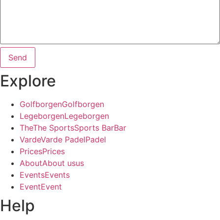
Send
Explore
G
o
l
f
b
o
r
g
e
n
G
o
l
f
b
o
r
g
e
n
L
e
g
e
b
o
r
g
e
n
L
e
g
e
b
o
r
g
e
n
T
h
e
T
h
e
S
p
o
r
t
s
S
p
o
r
t
s
B
a
r
B
a
r
V
a
r
d
e
V
a
r
d
e
P
a
d
e
l
P
a
d
e
l
P
r
i
c
e
s
P
r
i
c
e
s
A
b
o
u
t
A
b
o
u
t
u
s
u
s
E
v
e
n
t
s
E
v
e
n
t
s
E
v
e
n
t
E
v
e
n
t
Help