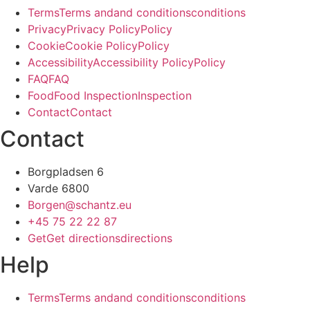
T
e
r
m
s
T
e
r
m
s
a
n
d
a
n
d
c
o
n
d
i
t
i
o
n
s
c
o
n
d
i
t
i
o
n
s
P
r
i
v
a
c
y
P
r
i
v
a
c
y
P
o
l
i
c
y
P
o
l
i
c
y
C
o
o
k
i
e
C
o
o
k
i
e
P
o
l
i
c
y
P
o
l
i
c
y
A
c
c
e
s
s
i
b
i
l
i
t
y
A
c
c
e
s
s
i
b
i
l
i
t
y
P
o
l
i
c
y
P
o
l
i
c
y
F
A
Q
F
A
Q
F
o
o
d
F
o
o
d
I
n
s
p
e
c
t
i
o
n
I
n
s
p
e
c
t
i
o
n
C
o
n
t
a
c
t
C
o
n
t
a
c
t
Contact
Borgpladsen 6
Varde 6800
Borgen@schantz.eu
+45 75 22 22 87
G
e
t
G
e
t
d
i
r
e
c
t
i
o
n
s
d
i
r
e
c
t
i
o
n
s
Help
T
e
r
m
s
T
e
r
m
s
a
n
d
a
n
d
c
o
n
d
i
t
i
o
n
s
c
o
n
d
i
t
i
o
n
s