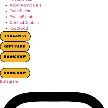
A
b
o
u
t
A
b
o
u
t
u
s
u
s
E
v
e
n
t
E
v
e
n
t
E
v
e
n
t
s
E
v
e
n
t
s
C
o
n
t
a
c
t
C
o
n
t
a
c
t
F
o
o
d
F
o
o
d
TAKEAWAY
GIFT CARD
BOOK NOW
BOOK NOW
Instagram