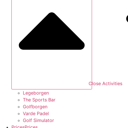
Close Activities
Legeborgen
The Sports Bar
Golfborgen
Varde Padel
Golf Simulator
P
r
i
c
e
s
P
r
i
c
e
s