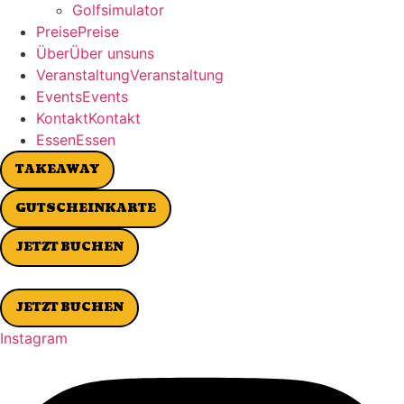
Golfsimulator
P
r
e
i
s
e
P
r
e
i
s
e
Ü
b
e
r
Ü
b
e
r
u
n
s
u
n
s
V
e
r
a
n
s
t
a
l
t
u
n
g
V
e
r
a
n
s
t
a
l
t
u
n
g
E
v
e
n
t
s
E
v
e
n
t
s
K
o
n
t
a
k
t
K
o
n
t
a
k
t
E
s
s
e
n
E
s
s
e
n
TAKEAWAY
GUTSCHEINKARTE
JETZT BUCHEN
JETZT BUCHEN
Instagram