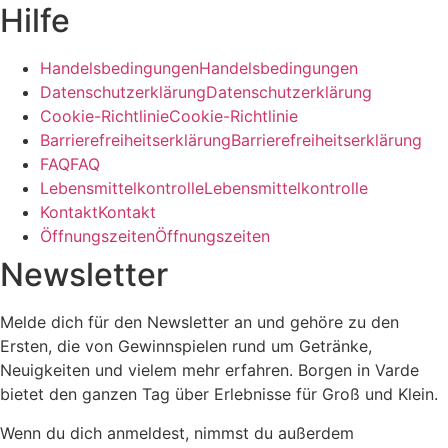
Hilfe
H
a
n
d
e
l
s
b
e
d
i
n
g
u
n
g
e
n
H
a
n
d
e
l
s
b
e
d
i
n
g
u
n
g
e
n
D
a
t
e
n
s
c
h
u
t
z
e
r
k
l
ä
r
u
n
g
D
a
t
e
n
s
c
h
u
t
z
e
r
k
l
ä
r
u
n
g
C
o
o
k
i
e
-
R
i
c
h
t
l
i
n
i
e
C
o
o
k
i
e
-
R
i
c
h
t
l
i
n
i
e
B
a
r
r
i
e
r
e
f
r
e
i
h
e
i
t
s
e
r
k
l
ä
r
u
n
g
B
a
r
r
i
e
r
e
f
r
e
i
h
e
i
t
s
e
r
k
l
ä
r
u
n
g
F
A
Q
F
A
Q
L
e
b
e
n
s
m
i
t
t
e
l
k
o
n
t
r
o
l
l
e
L
e
b
e
n
s
m
i
t
t
e
l
k
o
n
t
r
o
l
l
e
K
o
n
t
a
k
t
K
o
n
t
a
k
t
Ö
f
f
n
u
n
g
s
z
e
i
t
e
n
Ö
f
f
n
u
n
g
s
z
e
i
t
e
n
Newsletter
Melde dich für den Newsletter an und gehöre zu den
Ersten, die von Gewinnspielen rund um Getränke,
Neuigkeiten und vielem mehr erfahren. Borgen in Varde
bietet den ganzen Tag über Erlebnisse für Groß und Klein.
Wenn du dich anmeldest, nimmst du außerdem