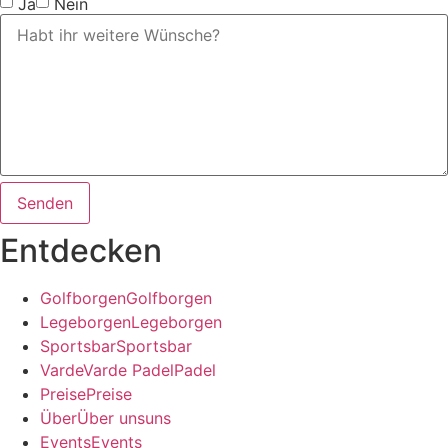
Ja
Nein
Senden
Entdecken
G
o
l
f
b
o
r
g
e
n
G
o
l
f
b
o
r
g
e
n
L
e
g
e
b
o
r
g
e
n
L
e
g
e
b
o
r
g
e
n
S
p
o
r
t
s
b
a
r
S
p
o
r
t
s
b
a
r
V
a
r
d
e
V
a
r
d
e
P
a
d
e
l
P
a
d
e
l
P
r
e
i
s
e
P
r
e
i
s
e
Ü
b
e
r
Ü
b
e
r
u
n
s
u
n
s
E
v
e
n
t
s
E
v
e
n
t
s