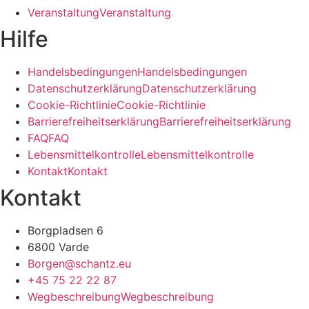
V
e
r
a
n
s
t
a
l
t
u
n
g
V
e
r
a
n
s
t
a
l
t
u
n
g
Hilfe
H
a
n
d
e
l
s
b
e
d
i
n
g
u
n
g
e
n
H
a
n
d
e
l
s
b
e
d
i
n
g
u
n
g
e
n
D
a
t
e
n
s
c
h
u
t
z
e
r
k
l
ä
r
u
n
g
D
a
t
e
n
s
c
h
u
t
z
e
r
k
l
ä
r
u
n
g
C
o
o
k
i
e
-
R
i
c
h
t
l
i
n
i
e
C
o
o
k
i
e
-
R
i
c
h
t
l
i
n
i
e
B
a
r
r
i
e
r
e
f
r
e
i
h
e
i
t
s
e
r
k
l
ä
r
u
n
g
B
a
r
r
i
e
r
e
f
r
e
i
h
e
i
t
s
e
r
k
l
ä
r
u
n
g
F
A
Q
F
A
Q
L
e
b
e
n
s
m
i
t
t
e
l
k
o
n
t
r
o
l
l
e
L
e
b
e
n
s
m
i
t
t
e
l
k
o
n
t
r
o
l
l
e
K
o
n
t
a
k
t
K
o
n
t
a
k
t
Kontakt
Borgpladsen 6
6800 Varde
Borgen@schantz.eu
+45 75 22 22 87
W
e
g
b
e
s
c
h
r
e
i
b
u
n
g
W
e
g
b
e
s
c
h
r
e
i
b
u
n
g