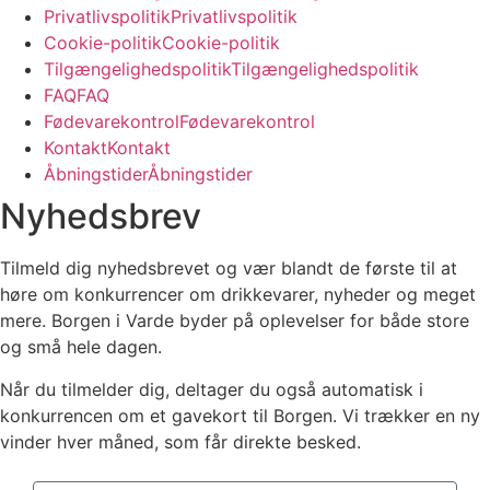
P
r
i
v
a
t
l
i
v
s
p
o
l
i
t
i
k
P
r
i
v
a
t
l
i
v
s
p
o
l
i
t
i
k
C
o
o
k
i
e
-
p
o
l
i
t
i
k
C
o
o
k
i
e
-
p
o
l
i
t
i
k
T
i
l
g
æ
n
g
e
l
i
g
h
e
d
s
p
o
l
i
t
i
k
T
i
l
g
æ
n
g
e
l
i
g
h
e
d
s
p
o
l
i
t
i
k
F
A
Q
F
A
Q
F
ø
d
e
v
a
r
e
k
o
n
t
r
o
l
F
ø
d
e
v
a
r
e
k
o
n
t
r
o
l
K
o
n
t
a
k
t
K
o
n
t
a
k
t
Å
b
n
i
n
g
s
t
i
d
e
r
Å
b
n
i
n
g
s
t
i
d
e
r
Nyhedsbrev
Tilmeld dig nyhedsbrevet og vær blandt de første til at
høre om konkurrencer om drikkevarer, nyheder og meget
mere. Borgen i Varde byder på oplevelser for både store
og små hele dagen.
Når du tilmelder dig, deltager du også automatisk i
konkurrencen om et gavekort til Borgen. V
i trækker en ny
vinder hver måned, som får direkte besked.
Navn