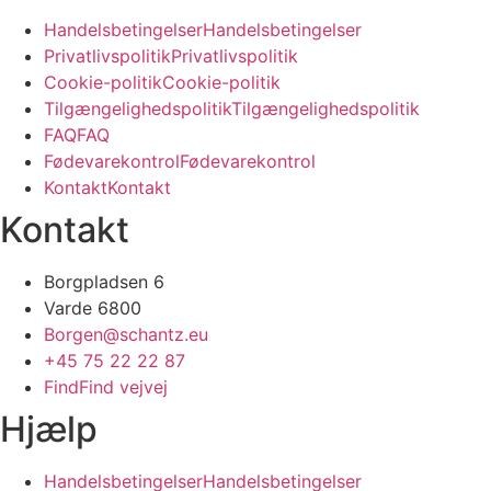
H
a
n
d
e
l
s
b
e
t
i
n
g
e
l
s
e
r
H
a
n
d
e
l
s
b
e
t
i
n
g
e
l
s
e
r
P
r
i
v
a
t
l
i
v
s
p
o
l
i
t
i
k
P
r
i
v
a
t
l
i
v
s
p
o
l
i
t
i
k
C
o
o
k
i
e
-
p
o
l
i
t
i
k
C
o
o
k
i
e
-
p
o
l
i
t
i
k
T
i
l
g
æ
n
g
e
l
i
g
h
e
d
s
p
o
l
i
t
i
k
T
i
l
g
æ
n
g
e
l
i
g
h
e
d
s
p
o
l
i
t
i
k
F
A
Q
F
A
Q
F
ø
d
e
v
a
r
e
k
o
n
t
r
o
l
F
ø
d
e
v
a
r
e
k
o
n
t
r
o
l
K
o
n
t
a
k
t
K
o
n
t
a
k
t
Kontakt
Borgpladsen 6
Varde 6800
Borgen@schantz.eu
+45 75 22 22 87
F
i
n
d
F
i
n
d
v
e
j
v
e
j
Hjælp
H
a
n
d
e
l
s
b
e
t
i
n
g
e
l
s
e
r
H
a
n
d
e
l
s
b
e
t
i
n
g
e
l
s
e
r