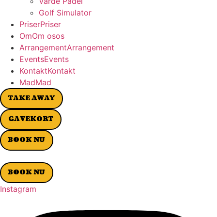
Varde Padel
Golf Simulator
P
r
i
s
e
r
P
r
i
s
e
r
O
m
O
m
o
s
o
s
A
r
r
a
n
g
e
m
e
n
t
A
r
r
a
n
g
e
m
e
n
t
E
v
e
n
t
s
E
v
e
n
t
s
K
o
n
t
a
k
t
K
o
n
t
a
k
t
M
a
d
M
a
d
TAKE AWAY
GAVEKORT
BOOK NU
BOOK NU
Instagram