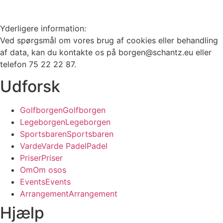
Yderligere information:
Ved spørgsmål om vores brug af cookies eller behandling
af data, kan du kontakte os på borgen@schantz.eu eller
telefon 75 22 22 87.
Udforsk
G
o
l
f
b
o
r
g
e
n
G
o
l
f
b
o
r
g
e
n
L
e
g
e
b
o
r
g
e
n
L
e
g
e
b
o
r
g
e
n
S
p
o
r
t
s
b
a
r
e
n
S
p
o
r
t
s
b
a
r
e
n
V
a
r
d
e
V
a
r
d
e
P
a
d
e
l
P
a
d
e
l
P
r
i
s
e
r
P
r
i
s
e
r
O
m
O
m
o
s
o
s
E
v
e
n
t
s
E
v
e
n
t
s
A
r
r
a
n
g
e
m
e
n
t
A
r
r
a
n
g
e
m
e
n
t
Hjælp